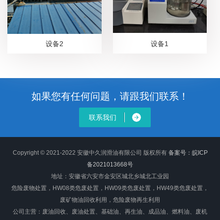
设备2
设备1
如果您有任何问题，请跟我们联系！
联系我们
Copyright © 2021-2022 安徽中久润滑油有限公司 版权所有
备案号：皖ICP
备2021013668号
地址：安徽省六安市金安区城北乡城北工业园
危险废物处置，HW08类危废处置，HW09类危废处置，HW49类危废处置，
废矿物油回收利用，危险废物再生利用
公司主营：废油回收、废油处置、基础油、再生油、成品油、燃料油、废机