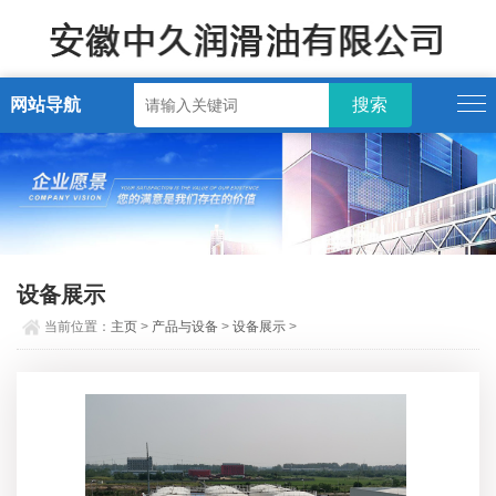
网站导航
设备展示
当前位置：
主页
>
产品与设备
>
设备展示
>