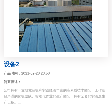
设备2
产品时间：2021-02-28 23:58
简要描述：
公司拥有一支研究经验和实践经验丰富的高素质技术团队、工作细
致严谨的化验团队、标准化作业的生产团队；拥有全套的实验及生
产设备。...