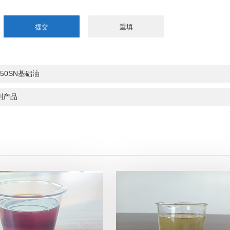
150SN基础油
副产品