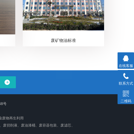
废矿物油标准
在线客服
联系方式
二维码
68号
危险废物再生利用
、废切削液、废油漆桶、废容器包装、废滤芯、