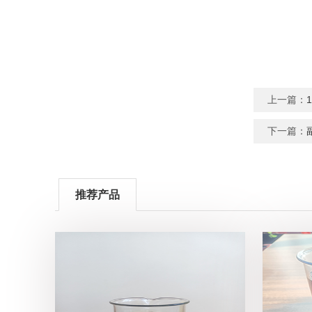
上一篇：
下一篇：
推荐产品