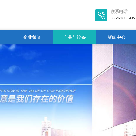
联系电话
0564-2683985
企业荣誉
产品与设备
新闻中心